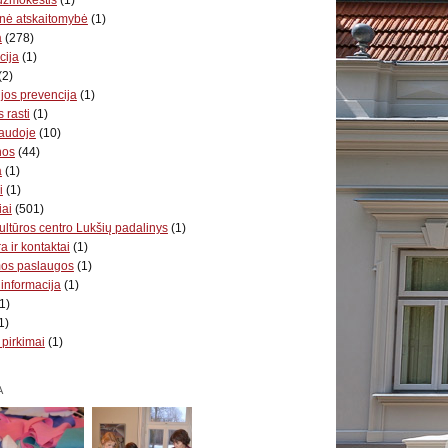
nė atskaitomybė
(1)
a
(278)
cija
(1)
(2)
jos prevencija
(1)
 rasti
(1)
audoje
(10)
nos
(44)
a
(1)
i
(1)
iai
(501)
ultūros centro Lukšių padalinys
(1)
a ir kontaktai
(1)
mos paslaugos
(1)
 informacija
(1)
1)
1)
 pirkimai
(1)
A