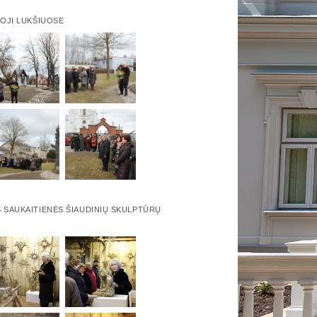
-OJI LUKŠIUOSE
 SAUKAITIENĖS ŠIAUDINIŲ SKULPTŪRŲ