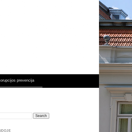
ų dvare
orupcijos prevencija
UDOJE