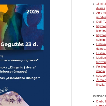
15min.l
dvaras
Apie ke
puodyn
Delfi T
http://
istorijo
http://w
seimini
Lietuvo
dvarus:
Lukšiai
Marijam
turizmu
Politik
istorija
sesupe.
Žurnalo
iliuzija
KATEGOR
Darbo l
Darbo 