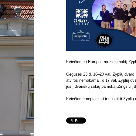
Kviečiame į Europos muziejų naktį Zypl
Gegužės 23 d. 16–20 val. Zyplių dvaro
atviros nemokamai, o 17 val. Zyplių dv
jus į dvariškų šokių pamoką „Žingsiu į d
Kviečiame nepraleisti ir susitikti Zyplių