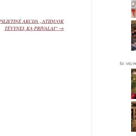
PILIETINĖ AKCIJA „ATIDUOK
TĖVYNEI, KĄ PRIVALAI“
→
ŠV. VELY