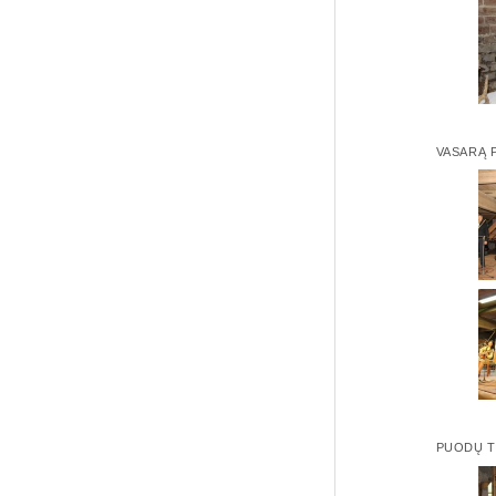
VASARĄ P
PUODŲ 