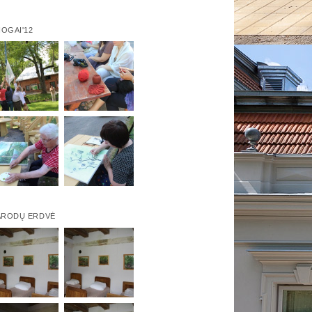
IOGAI'12
ARODŲ ERDVĖ