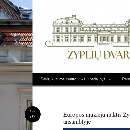
LUKŠIŲ KULTŪRA ZYPLIŲ DVARE
Šakių kultūros centro Lukšių padalinys
Reng
Geg
Europos muziejų naktis Zy
07
ansamblyje