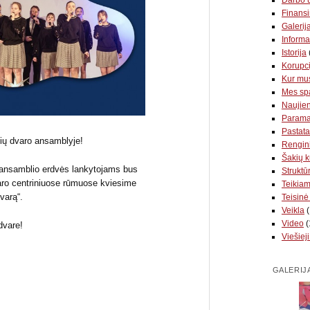
Finansi
Galerij
Informa
Istorija
Korupci
Kur mus
Mes sp
Naujie
Param
Pastata
ių dvaro ansamblyje!
Rengin
Šakių k
 ansamblio erdvės lankytojams bus
Struktūr
aro centriniuose rūmuose kviesime
Teikia
varą“.
Teisinė
Veikla
(
Video
(
 dvare!
Viešieji
GALERIJ