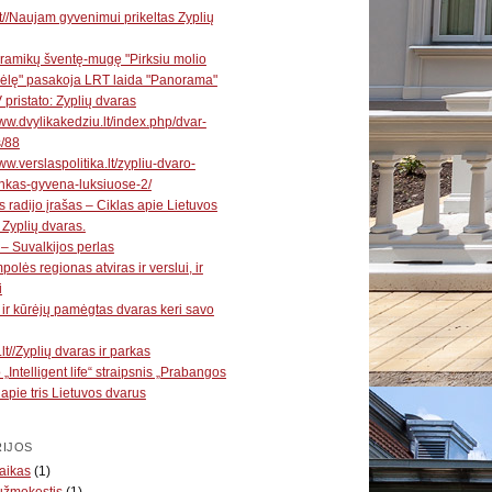
t//Naujam gyvenimui prikeltas Zyplių
ramikų šventę-mugę "Pirksiu molio
ėlę" pasakoja LRT laida "Panorama"
V pristato: Zyplių dvaras
www.dvylikakedziu.lt/index.php/dvar-
s/88
ww.verslaspolitika.lt/zypliu-dvaro-
nkas-gyvena-luksiuose-2/
s radijo įrašas – Ciklas apie Lietuvos
 Zyplių dvaras.
 – Suvalkijos perlas
polės regionas atviras ir verslui, ir
i
ų ir kūrėjų pamėgtas dvaras keri savo
lt//Zyplių dvaras ir parkas
 „Intelligent life“ straipsnis „Prabangos
“ apie tris Lietuvos dvarus
IJOS
aikas
(1)
užmokestis
(1)