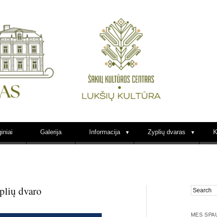
Lukšių kultūra Zypli
iniai
Galerija
Informacija
Zyplių dvaras
K
plių dvaro
MES SPA