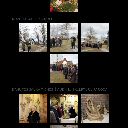
KOVO 11-OJI LUKŠIUOSE
DANUTĖS SAUKAITIENĖS ŠIAUDINIŲ SKULPTŪRŲ PARODA