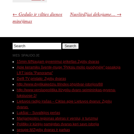
←
Gedulo ir vilties dienos
Nuoširdžiai dėkojame…
→
minėjimas
MES SPAUDOJE
15min.lt//Naujam gyvenimui prikeltas Zyplių dvaras
Apie keramikų šventę-mugę "Pirksiu molio puodynėlę" pasakoja
LRT laida "Panorama"
Delfi TV pristato: Zyplių dvaras
http://www.dvylikakedziu.lt/index.php/dvar-istorijos/88
http://www.verslaspolitika.lt/zypliu-dvaro-seimininkas-gyvena-
luksiuose-2/
Lietuvos radijo įrašas – Ciklas apie Lietuvos dvarus: Zyplių
dvaras.
Lukšiai – Suvalkijos perlas
Marijampolės regionas atviras ir verslui, ir turizmui
Politikų ir kūrėjų pamėgtas dvaras keri savo istorija
sesupe.lt//Zyplių dvaras ir parkas