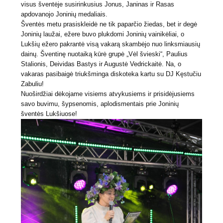
visus šventėje susirinkusius Jonus, Janinas ir Rasas
apdovanojo Joninių medaliais.
Šventės metu prasiskleidė ne tik paparčio žiedas, bet ir degė
Joninių laužai, ežere buvo plukdomi Joninių vainikėliai, o
Lukšių ežero pakrantė visą vakarą skambėjo nuo linksmiausių
dainų. Šventinę nuotaiką kūrė grupė „Vėl švieski“, Paulius
Stalionis, Deividas Bastys ir Augustė Vedrickaitė. Na, o
vakaras pasibaigė triukšminga diskoteka kartu su DJ Kęstučiu
Zabuliu!
Nuoširdžiai dėkojame visiems atvykusiems ir prisidėjusiems
savo buvimu, šypsenomis, aplodismentais prie Joninių
šventės Lukšiuose!