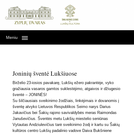
Lukšių kultūra Zyplių
LUKŠIŲ KULTŪRA ZYPLIŲ DVARE
dvare
Meniu
Joninių šventė Lukšiuose
Birželio 23-iosios pavakarę, Lukšių ežero pakrantėje, vyko
gražiausia vasaros gamtos suklestėjimo, atgaivos ir džiugesio
šventė – JONINĖS!
Su šilčiausiais sveikinimo žodžiais, linkėjimais ir dovanomis į
šventę atvyko Lietuvos Respublikos Seimo narys Darius
Jakavičius bei Šakių rajono savivaldybės meras Raimondas
Januševičius. Šventės metu Lukšių miestelio seniūnas
Vytautas Andziulevičius tarė sveikinimo žodį ir kartu su Šakių
kultūros centro Lukšių padalinio vadove Daiva Bukšniene