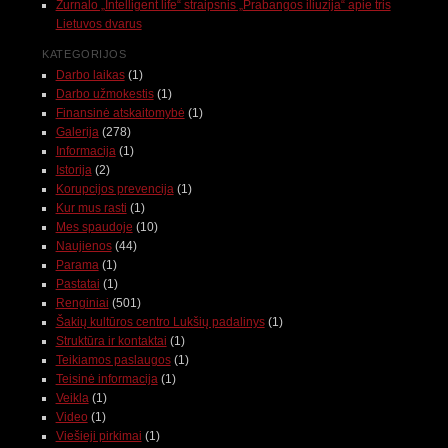
Žurnalo „Intelligent life“ straipsnis „Prabangos iliuzija“ apie tris
Lietuvos dvarus
KATEGORIJOS
Darbo laikas
(1)
Darbo užmokestis
(1)
Finansinė atskaitomybė
(1)
Galerija
(278)
Informacija
(1)
Istorija
(2)
Korupcijos prevencija
(1)
Kur mus rasti
(1)
Mes spaudoje
(10)
Naujienos
(44)
Parama
(1)
Pastatai
(1)
Renginiai
(501)
Šakių kultūros centro Lukšių padalinys
(1)
Struktūra ir kontaktai
(1)
Teikiamos paslaugos
(1)
Teisinė informacija
(1)
Veikla
(1)
Video
(1)
Viešieji pirkimai
(1)