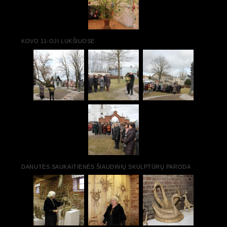
KOVO 11-OJI LUKŠIUOSE
DANUTĖS SAUKAITIENĖS ŠIAUDINIŲ SKULPTŪRŲ PARODA