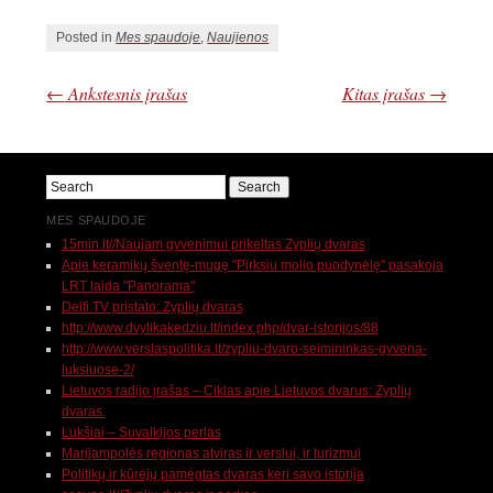
Posted in
Mes spaudoje
,
Naujienos
←
Ankstesnis įrašas
Kitas įrašas
→
MES SPAUDOJE
15min.lt//Naujam gyvenimui prikeltas Zyplių dvaras
Apie keramikų šventę-mugę "Pirksiu molio puodynėlę" pasakoja
LRT laida "Panorama"
Delfi TV pristato: Zyplių dvaras
http://www.dvylikakedziu.lt/index.php/dvar-istorijos/88
http://www.verslaspolitika.lt/zypliu-dvaro-seimininkas-gyvena-
luksiuose-2/
Lietuvos radijo įrašas – Ciklas apie Lietuvos dvarus: Zyplių
dvaras.
Lukšiai – Suvalkijos perlas
Marijampolės regionas atviras ir verslui, ir turizmui
Politikų ir kūrėjų pamėgtas dvaras keri savo istorija