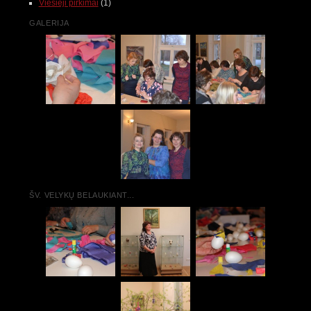
Viešieji pirkimai
(1)
GALERIJA
ŠV. VELYKŲ BELAUKIANT...