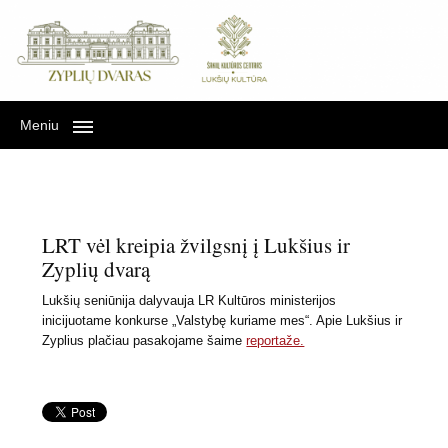
Lukšių kultūra Zyplių
LUKŠIŲ KULTŪRA ZYPLIŲ DVARE
dvare
Meniu
LRT vėl kreipia žvilgsnį į Lukšius ir
Zyplių dvarą
Lukšių seniūnija dalyvauja LR Kultūros ministerijos
inicijuotame konkurse „Valstybę kuriame mes“. Apie Lukšius ir
Zyplius plačiau pasakojame šaime
reportaže.