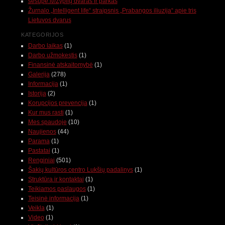
sesupe.lt//Zyplių dvaras ir parkas
Žurnalo „Intelligent life“ straipsnis „Prabangos iliuzija“ apie tris
Lietuvos dvarus
KATEGORIJOS
Darbo laikas
(1)
Darbo užmokestis
(1)
Finansinė atskaitomybė
(1)
Galerija
(278)
Informacija
(1)
Istorija
(2)
Korupcijos prevencija
(1)
Kur mus rasti
(1)
Mes spaudoje
(10)
Naujienos
(44)
Parama
(1)
Pastatai
(1)
Renginiai
(501)
Šakių kultūros centro Lukšių padalinys
(1)
Struktūra ir kontaktai
(1)
Teikiamos paslaugos
(1)
Teisinė informacija
(1)
Veikla
(1)
Video
(1)