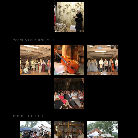
VASARĄ PALYDINT 2014
PUODŲ TURGUS