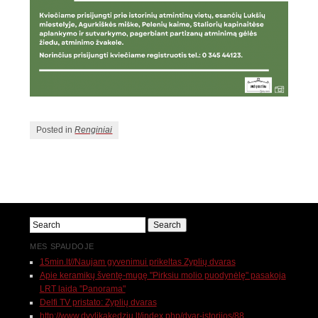
Posted in
Renginiai
MES SPAUDOJE
15min.lt//Naujam gyvenimui prikeltas Zyplių dvaras
Apie keramikų šventę-mugę "Pirksiu molio puodynėlę" pasakoja
LRT laida "Panorama"
Delfi TV pristato: Zyplių dvaras
http://www.dvylikakedziu.lt/index.php/dvar-istorijos/88