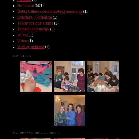
Renginiai
(501)
Šakių kultūros centro Lukšių padalinys
(1)
Struktūra ir kontaktai
(1)
Teikiamos paslaugos
(1)
Teisinė informacija
(1)
Veikla
(1)
Video
(1)
Viešieji pirkimai
(1)
GALERIJA
ŠV. VELYKŲ BELAUKIANT...