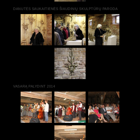
DANUTĖS SAUKAITIENĖS ŠIAUDINIŲ SKULPTŪRŲ PARODA
VASARĄ PALYDINT 2014