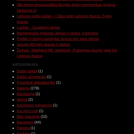
http://www.verslaspolitika.lt/zypliu-dvaro-seimininkas-gyvena-
luksiuose-2/
Lietuvos radijo įrašas – Ciklas apie Lietuvos dvarus: Zyplių
dvaras.
Lukšiai – Suvalkijos perlas
Marijampolės regionas atviras ir verslui, ir turizmui
Politikų ir kūrėjų pamėgtas dvaras keri savo istorija
sesupe.lt//Zyplių dvaras ir parkas
Žurnalo „Intelligent life“ straipsnis „Prabangos iliuzija“ apie tris
Lietuvos dvarus
KATEGORIJOS
Darbo laikas
(1)
Darbo užmokestis
(1)
Finansinė atskaitomybė
(1)
Galerija
(278)
Informacija
(1)
Istorija
(2)
Korupcijos prevencija
(1)
Kur mus rasti
(1)
Mes spaudoje
(10)
Naujienos
(44)
Parama
(1)
Pastatai
(1)