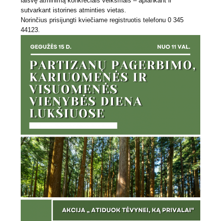
laisvę atminimą konkrečiais veiksmais – aplankant ir
sutvarkant istorines atminties vietas.
Norinčius prisijungti kviečiame registruotis telefonu 0 345
44123.