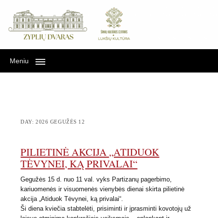
Lukšių kultūra Zyplių
LUKŠIŲ KULTŪRA ZYPLIŲ DVARE
dvare
Meniu
DAY:
2026 GEGUŽĖS 12
PILIETINĖ AKCIJA „ATIDUOK
TĖVYNEI, KĄ PRIVALAI“
Gegužės 15 d. nuo 11 val. vyks Partizanų pagerbimo,
kariuomenės ir visuomenės vienybės dienai skirta pilietinė
akcija „Atiduok Tėvynei, ką privalai“.
Ši diena kviečia stabtelėti, prisiminti ir įprasminti kovotojų už