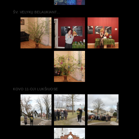
ŠV. VELYKŲ BELAUKIANT...
KOVO 11-OJI LUKŠIUOSE