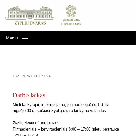
Lukšių kultūra Zyplių
LUKŠIŲ KULTŪRA ZYPLIŲ DVARE
dvare
Meniu
DAY:
2026 GEGUŽĖS 4
Darbo laikas
Mieli lankytojai, informuojame, jog nuo gegužės 1 d. iki
rugsėjo 30 d. keičiasi Zyplių dvaro lankymo valandos.
Zyplių dvaras Jūsų lauks:
Pirmadieniais – ketvirtadieniais 8:00 – 17:00 (pietų pertrauka
12:00 – 12:45)