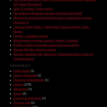
LRT laida "Panorama"
Delfi TV pristato: Zyplių dvaras
http://www.dvylikakedziu.lt/index.php/dvar-istorijos/88
http://www.verslaspolitika.lt/zypliu-dvaro-seimininkas-gyvena-
luksiuose-2/
Lietuvos radijo įrašas – Ciklas apie Lietuvos dvarus: Zyplių
dvaras.
Lukšiai – Suvalkijos perlas
Marijampolės regionas atviras ir verslui, ir turizmui
Politikų ir kūrėjų pamėgtas dvaras keri savo istorija
sesupe.lt//Zyplių dvaras ir parkas
Žurnalo „Intelligent life“ straipsnis „Prabangos iliuzija“ apie tris
Lietuvos dvarus
KATEGORIJOS
Darbo laikas
(1)
Darbo užmokestis
(1)
Finansinė atskaitomybė
(1)
Galerija
(278)
Informacija
(1)
Istorija
(2)
Korupcijos prevencija
(1)
Kur mus rasti
(1)