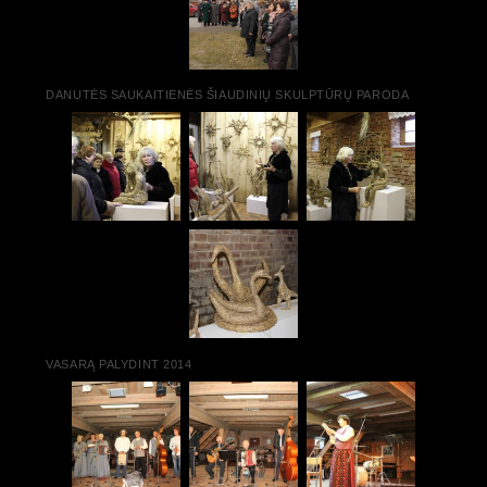
DANUTĖS SAUKAITIENĖS ŠIAUDINIŲ SKULPTŪRŲ PARODA
VASARĄ PALYDINT 2014