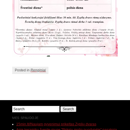
Posted in
Renginiai
MES SPAUDOJE
15min.lt//Naujam gyvenimui prikeltas Zyplių dvaras
Apie keramikų šventę-mugę "Pirksiu molio puodynėlę" pasakoja