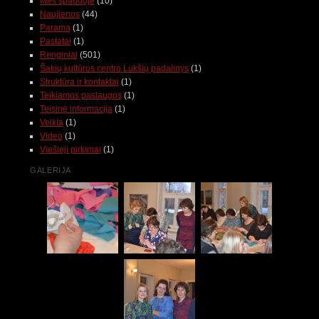
Mes spaudoje
(10)
Naujienos
(44)
Parama
(1)
Pastatai
(1)
Renginiai
(501)
Šakių kultūros centro Lukšių padalinys
(1)
Struktūra ir kontaktai
(1)
Teikiamos paslaugos
(1)
Teisinė informacija
(1)
Veikla
(1)
Video
(1)
Viešieji pirkimai
(1)
GALERIJA