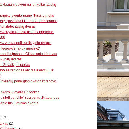
t//Naujam gyvenimui prikeltas Zyplių
ramikų šventę-mugę "Pirksiu molio
ėlę" pasakoja LRT laida "Panorama"
V pristato: Zyplių dvaras
www.dvylikakedziu.lt/index.php/dvar-
s/88
ww.verslaspolitika.lt/zypliu-dvaro-
nkas-gyvena-luksiuose-2/
s radijo įrašas – Ciklas apie Lietuvos
 Zyplių dvaras.
 – Suvalkijos perlas
polės regionas atviras ir verslui, ir
i
ų ir kūrėjų pamėgtas dvaras keri savo
lt//Zyplių dvaras ir parkas
 „Intelligent life“ straipsnis „Prabangos
“ apie tris Lietuvos dvarus
IJOS
aikas
(1)
užmokestis
(1)