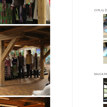
ZYPLIŲ Ž
NAUJA P