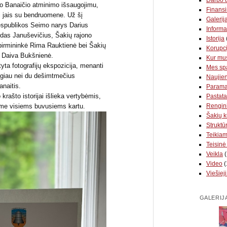
no Banaičio atminimo išsaugojimu,
Finansi
si jais su bendruomene. Už šį
Galerij
espublikos Seimo narys Darius
Informa
das Januševičius, Šakių rajono
Istorija
pirmininkė Rima Rauktienė bei Šakių
Korupci
ė Daiva Bukšnienė.
Kur mus
tyta fotografijų ekspozicija, menanti
Mes sp
ugiau nei du dešimtmečius
Naujie
anaitis.
Param
krašto istorijai išlieka vertybėmis,
Pastata
Rengin
jame visiems buvusiems kartu.
Šakių k
Struktūr
Teikia
Teisinė
Veikla
(
Video
(
Viešieji
GALERIJ