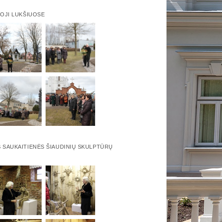
-OJI LUKŠIUOSE
 SAUKAITIENĖS ŠIAUDINIŲ SKULPTŪRŲ