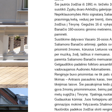
Šie jautrūs žodžiai iš 1991 m. birželio 
susitikti Zyplių dvaro Arklidžių galerijoje
Nepriklausomybės Akto signatarą Saliamo
prasmingą kelią, vedusį per tremtį, išeiv
žodžius į Tėvynę. Gegužės 16 d. vykęs
Banaičio 160-osioms gimimo metinėms,
paminėti.
Susitikime dalyvavo Vasario 16-osios Ak
Saliamono Banaičio artimieji, garbūs sve
prisiminti žmones, kūrusius Lietuvos val
per muziką, žodį, laiškus ir memuarus
paremta Saliamono Banaičio memuarais, 
Gelgaudiškio padalinio folkloro ansambli
vadovaujamos Audronės Adomaitienės.
Renginyje buvo prisimintas ne tik pats 
likimas – Antrasis pasaulinis karas, tremt
tikėjimas laisve. Šie pasakojimai leido pa
gyva žmonių prisiminimuose, šeimų patir
metų sugrįžta į Tėvynę. Ypatingą nuota
Gudauskas kūriniai. Juos fortepijonu a
gimnazijos mokinė Yelyzaveta Shalimo
Nuoširdūs padėkos žodžiai skirti renginio