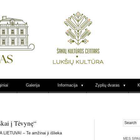
Lukšių kultūra Zypli
iniai
Galerija
Informacija
Zyplių dvaras
K
iškai į Tėvynę“
IETUVA! – Te amžinai ji išlieka
MES SPA