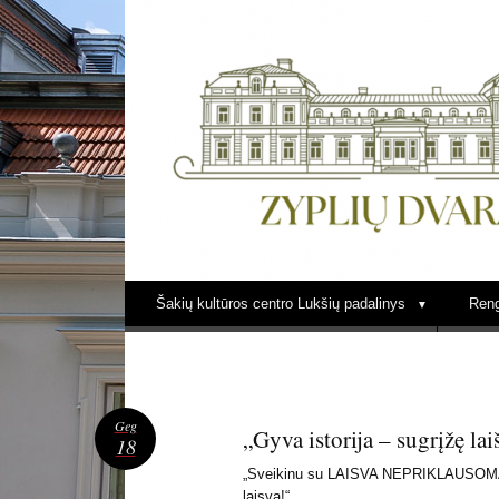
LUKŠIŲ KULTŪRA ZYPLIŲ DVARE
Šakių kultūros centro Lukšių padalinys
Reng
Geg
„Gyva istorija – sugrįžę la
18
„Sveikinu su LAISVA NEPRIKLAUSOMA L
laisva!“