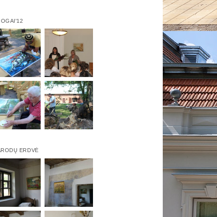
IOGAI'12
ARODŲ ERDVĖ