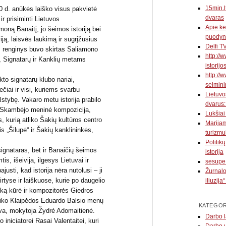
15min.l
10 d. anūkės laiško visus pakvietė
dvaras
 ir prisiminti Lietuvos
Apie ke
ną Banaitį, jo šeimos istoriją bei
puodyn
iją, laisvės laukimą ir sugrįžusius
Delfi T
 renginys buvo skirtas Saliamono
http://
 Signatarų ir Kanklių metams
istorijo
http://w
to signatarų klubo nariai,
seimini
čiai ir visi, kuriems svarbu
Lietuvo
stybę. Vakaro metu istorija prabilo
dvarus:
. Skambėjo meninė kompozicija,
Lukšiai
kurią atliko Šakių kultūros centro
Marijam
s „Šilupė“ ir Šakių kanklininkės,
turizmu
Politik
signataras, bet ir Banaičių šeimos
istorija
is, išeivija, ilgesys Lietuvai ir
sesupe.
justi, kad istorija nėra nutolusi – ji
Žurnalo
tyse ir laiškuose, kurie po daugelio
iliuzija
iką kūrė ir kompozitorės Giedros
tliko Klaipėdos Eduardo Balsio menų
KATEGOR
va, mokytoja Žydrė Adomaitienė.
Darbo l
 iniciatorei Rasai Valentaitei, kuri
Darbo 