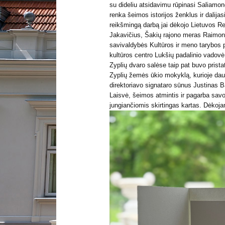
su dideliu atsidavimu rūpinasi Saliamo
renka šeimos istorijos ženklus ir dalija
reikšmingą darbą jai dėkojo Lietuvos R
Jakavičius, Šakių rajono meras Raimon
savivaldybės Kultūros ir meno tarybos 
kultūros centro Lukšių padalinio vadov
Zyplių dvaro salėse taip pat buvo prista
Zyplių žemės ūkio mokyklą, kurioje da
direktoriavo signataro sūnus Justinas B
Laisvė, šeimos atmintis ir pagarba savo 
jungiančiomis skirtingas kartas. Dėko