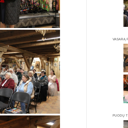
VASARĄ P
PUODŲ 