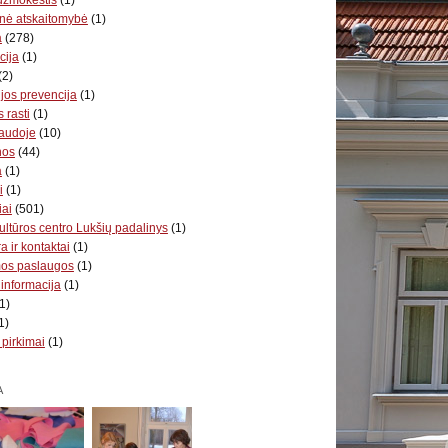
nė atskaitomybė
(1)
a
(278)
cija
(1)
(2)
jos prevencija
(1)
 rasti
(1)
audoje
(10)
nos
(44)
a
(1)
i
(1)
iai
(501)
ultūros centro Lukšių padalinys
(1)
a ir kontaktai
(1)
mos paslaugos
(1)
 informacija
(1)
1)
1)
 pirkimai
(1)
A