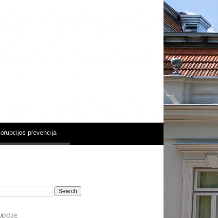
ų dvare
orupcijos prevencija
UDOJE