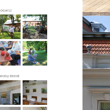
IOGAI'12
ARODŲ ERDVĖ