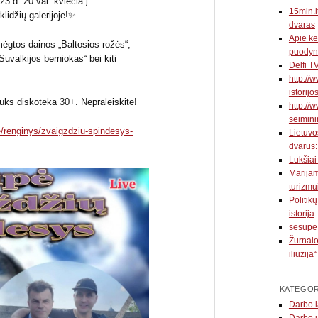
3 d. 20 val. kviečia į
15min.l
lidžių galerijoje!✨
dvaras
Apie ke
gtos dainos „Baltosios rožės“,
puodyn
Suvalkijos berniokas“ bei kiti
Delfi T
http://
istorijo
ks diskoteka 30+. Nepraleiskite!
http://w
seimini
/e/renginys/zvaigzdziu-spindesys-
Lietuvo
dvarus:
Lukšiai
Marijam
turizmu
Politik
istorija
sesupe.
Žurnalo
iliuzija
KATEGOR
Darbo l
Darbo 