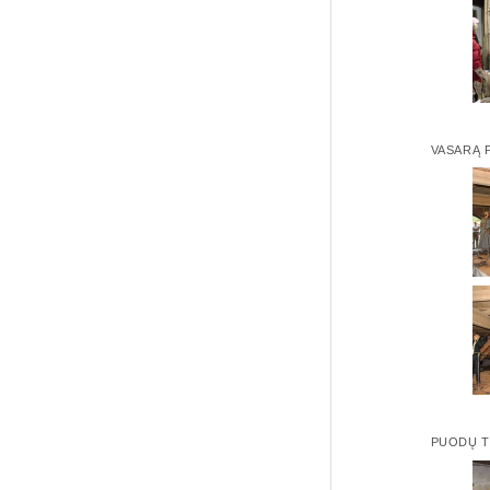
VASARĄ P
PUODŲ 