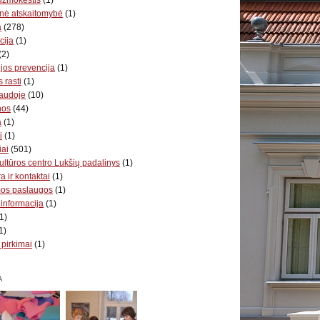
nė atskaitomybė
(1)
a
(278)
cija
(1)
(2)
jos prevencija
(1)
 rasti
(1)
audoje
(10)
nos
(44)
a
(1)
i
(1)
iai
(501)
ultūros centro Lukšių padalinys
(1)
a ir kontaktai
(1)
mos paslaugos
(1)
 informacija
(1)
1)
1)
 pirkimai
(1)
A