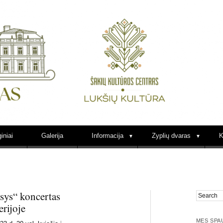
Lukšių kultūra Zypli
iniai
Galerija
Informacija
Zyplių dvaras
K
sys“ koncertas
rijoje
MES SPA