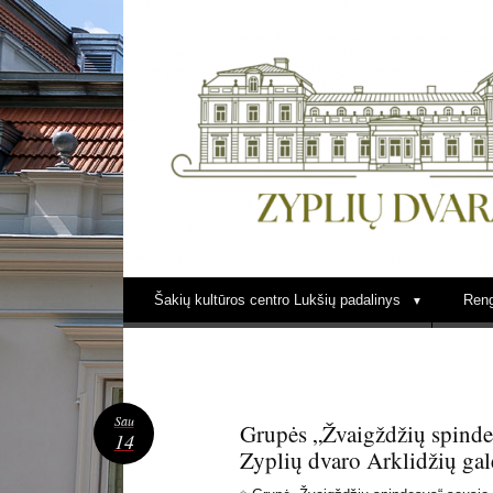
LUKŠIŲ KULTŪRA ZYPLIŲ DVARE
Šakių kultūros centro Lukšių padalinys
Reng
Sau
Grupės „Žvaigždžių spinde
14
Zyplių dvaro Arklidžių gale