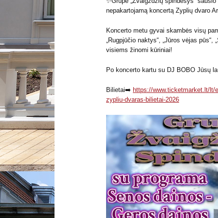
✨Grupė „Žvaigždžių spindesys“ sausio 2
nepakartojamą koncertą Zyplių dvaro Ark
Koncerto metu gyvai skambės visų pamė
„Rugpjūčio naktys“, „Jūros vėjas pūs“, „
visiems žinomi kūriniai!
Po koncerto kartu su DJ BOBO Jūsų lau
Bilietai➡️
https://www.ticketmarket.lt/lt
zypliu-dvaras-bilietai-2026