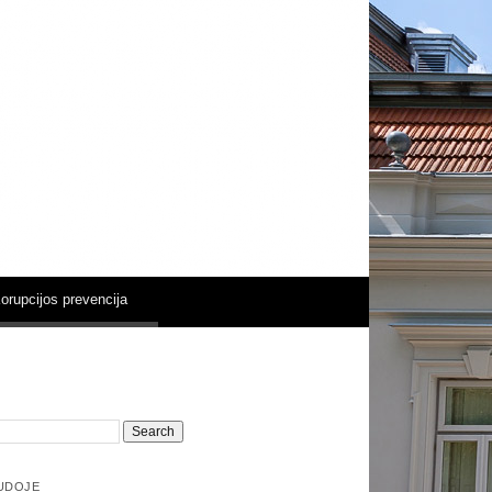
ų dvare
orupcijos prevencija
UDOJE