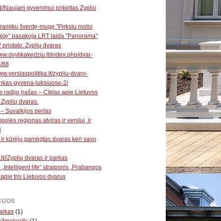
t//Naujam gyvenimui prikeltas Zyplių
ramikų šventę-mugę "Pirksiu molio
ėlę" pasakoja LRT laida "Panorama"
V pristato: Zyplių dvaras
www.dvylikakedziu.lt/index.php/dvar-
s/88
ww.verslaspolitika.lt/zypliu-dvaro-
nkas-gyvena-luksiuose-2/
s radijo įrašas – Ciklas apie Lietuvos
 Zyplių dvaras.
 – Suvalkijos perlas
polės regionas atviras ir verslui, ir
i
ų ir kūrėjų pamėgtas dvaras keri savo
lt//Zyplių dvaras ir parkas
 „Intelligent life“ straipsnis „Prabangos
“ apie tris Lietuvos dvarus
IJOS
aikas
(1)
užmokestis
(1)