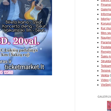
Finansi
Galerij
Informa
Istorija
Korupci
Kur mus
Mes sp
Naujie
Param
Pastata
Rengin
Šakių k
Struktūr
Teikia
Teisinė
Veikla
(
Video
(
Viešieji
GALERIJ