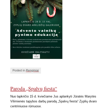
Posted in
Renginiai
Paroda „Spalvų fiesta“
Nuo lapkričio 15 d. kviečiame Jus aplankyti Jūratės Marytės
Vilimienės tapybos darbų parodą „Spalvų fiesta“ Zyplių dvaro
centriniuose rūmuose.