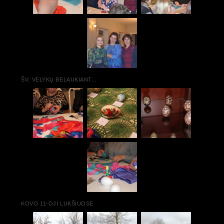
ŠV. VELYKŲ BELAUKIANT...
KOVO 11-OJI LUKŠIUOSE