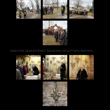
DANUTĖS SAUKAITIENĖS ŠIAUDINIŲ SKULPTŪRŲ PARODA