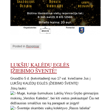
Posted in
Renginiai
LUKŠIŲ KALĖDŲ EGLĖS
ĮŽIEBIMO ŠVENTĖ!
Gruodžio 5 d. (ketvirtadienį) nuo 17 val. kviečiame Jus į
LUKŠIŲ KALĖDŲ EGLĖS ĮŽIEBIMO ŠVENTĘ!
Jūsų lauks:
Mugė, kurioje šurmuliuos Lukšių Vinco Grybo gimnazijos
mokinių „Verslios Kalėdos“, bei kiti vietos prekiautojai! Čia net
didžiausias smaližius ras ką paragauti ar įsigyti!
Šventėje skambės vaikų kolektyvo „Rasos lašeliai“