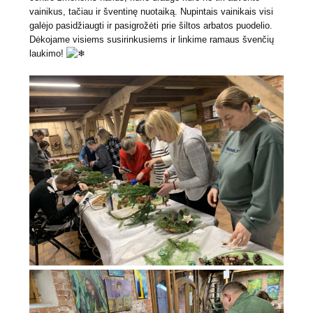
vainikus, tačiau ir šventinę nuotaiką. Nupintais vainikais visi
galėjo pasidžiaugti ir pasigrožėti prie šiltos arbatos puodelio.
Dėkojame visiems susirinkusiems ir linkime ramaus švenčių
laukimo!