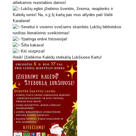
atliekamos nuostabios dainos!
Lukšių eglės įžiebimo šventės, žinoma, neaplenks ir
Kalėdų senis! Na, o jį šį kartą pas mus atlydės pati Varlė
Karalienė!
Seneliui ir visiems svečiams skambės Lukšių bibliotekos
ruoštas literatūrinis sveikinimas!
Ypatinga erdvė fotosesijai!
Šilta kakava!
Kiti siurprizai!
Ateik! Įžiebkime Kalėdų stebuklą Lukšiuose Kartu!