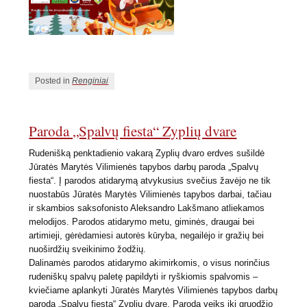
Posted in
Renginiai
Paroda „Spalvų fiesta“ Zyplių dvare
Rudenišką penktadienio vakarą Zyplių dvaro erdves sušildė
Jūratės Marytės Vilimienės tapybos darbų paroda „Spalvų
fiesta“. Į parodos atidarymą atvykusius svečius žavėjo ne tik
nuostabūs Jūratės Marytės Vilimienės tapybos darbai, tačiau
ir skambios saksofonisto Aleksandro Lakšmano atliekamos
melodijos. Parodos atidarymo metu, giminės, draugai bei
artimieji, gėrėdamiesi autorės kūryba, negailėjo ir gražių bei
nuoširdžių sveikinimo žodžių.
Dalinamės parodos atidarymo akimirkomis, o visus norinčius
rudeniškų spalvų paletę papildyti ir ryškiomis spalvomis –
kviečiame aplankyti Jūratės Marytės Vilimienės tapybos darbų
parodą „Spalvų fiesta“ Zyplių dvare. Paroda veiks iki gruodžio