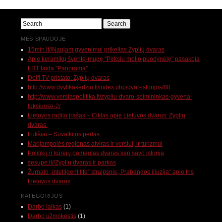
MES SPAUDOJE
15min.lt//Naujam gyvenimui prikeltas Zyplių dvaras
Apie keramikų šventę-mugę "Pirksiu molio puodynėlę" pasakoja
LRT laida "Panorama"
Delfi TV pristato: Zyplių dvaras
http://www.dvylikakedziu.lt/index.php/dvar-istorijos/88
http://www.verslaspolitika.lt/zypliu-dvaro-seimininkas-gyvena-
luksiuose-2/
Lietuvos radijo įrašas – Ciklas apie Lietuvos dvarus: Zyplių
dvaras.
Lukšiai – Suvalkijos perlas
Marijampolės regionas atviras ir verslui, ir turizmui
Politikų ir kūrėjų pamėgtas dvaras keri savo istorija
sesupe.lt//Zyplių dvaras ir parkas
Žurnalo „Intelligent life“ straipsnis „Prabangos iliuzija“ apie tris
Lietuvos dvarus
KATEGORIJOS
Darbo laikas
(1)
Darbo užmokestis
(1)