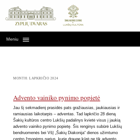
Lukšių kultūra Zyplių
LUKŠIŲ KULTŪRA ZYPLIŲ DVARE
dvare
Meniu
MONTH:
LAPKRIČIO 2024
Advento vainiko pynimo popietė
Jau šį sekmadienį prasidės pats gražiausias, jaukiausias ir
ramiausias laikotarpis – adventas. Tad lapkričio 28 dieną
Šakių kultūros centro Lukšių padalinys kvietė visus į jaukią
advento vainiko pynimo popietę. Šis renginys subūrė Lukšių
bendruomenės bei VšĮ „Šakių Diakonija“ dienos užimtumo
centro žmonėms narius, kurie drauge kūrė ne tik advento