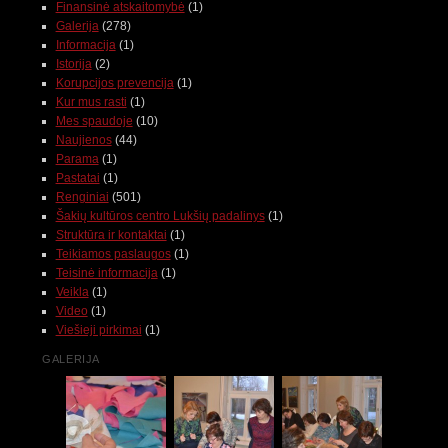
Finansinė atskaitomybė
(1)
Galerija
(278)
Informacija
(1)
Istorija
(2)
Korupcijos prevencija
(1)
Kur mus rasti
(1)
Mes spaudoje
(10)
Naujienos
(44)
Parama
(1)
Pastatai
(1)
Renginiai
(501)
Šakių kultūros centro Lukšių padalinys
(1)
Struktūra ir kontaktai
(1)
Teikiamos paslaugos
(1)
Teisinė informacija
(1)
Veikla
(1)
Video
(1)
Viešieji pirkimai
(1)
GALERIJA