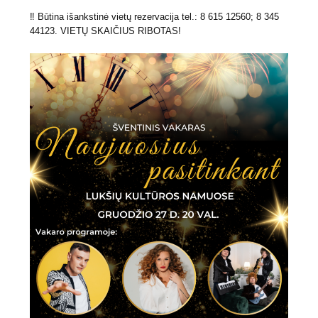
‼
Būtina išankstinė vietų rezervacija tel.: 8 615 12560; 8 345
44123. VIETŲ SKAIČIUS RIBOTAS!