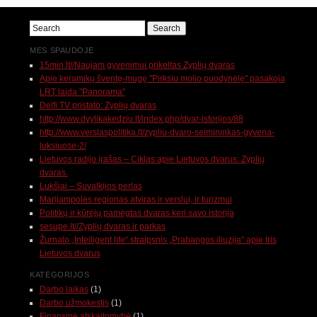
MES SPAUDOJE
15min.lt//Naujam gyvenimui prikeltas Zyplių dvaras
Apie keramikų šventę-mugę "Pirksiu molio puodynėlę" pasakoja
LRT laida "Panorama"
Delfi TV pristato: Zyplių dvaras
http://www.dvylikakedziu.lt/index.php/dvar-istorijos/88
http://www.verslaspolitika.lt/zypliu-dvaro-seimininkas-gyvena-
luksiuose-2/
Lietuvos radijo įrašas – Ciklas apie Lietuvos dvarus: Zyplių
dvaras.
Lukšiai – Suvalkijos perlas
Marijampolės regionas atviras ir verslui, ir turizmui
Politikų ir kūrėjų pamėgtas dvaras keri savo istorija
sesupe.lt//Zyplių dvaras ir parkas
Žurnalo „Intelligent life“ straipsnis „Prabangos iliuzija“ apie tris
Lietuvos dvarus
KATEGORIJOS
Darbo laikas
(1)
Darbo užmokestis
(1)
Finansinė atskaitomybė
(1)