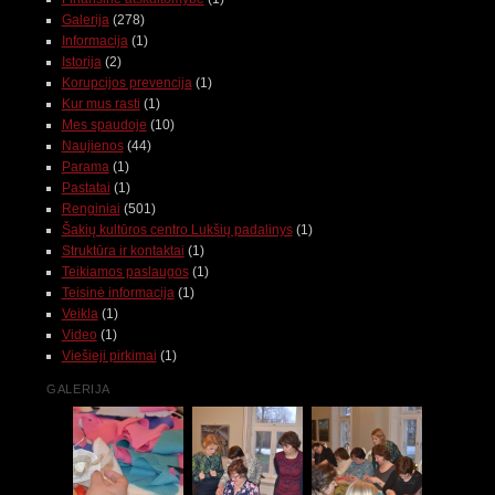
Galerija
(278)
Informacija
(1)
Istorija
(2)
Korupcijos prevencija
(1)
Kur mus rasti
(1)
Mes spaudoje
(10)
Naujienos
(44)
Parama
(1)
Pastatai
(1)
Renginiai
(501)
Šakių kultūros centro Lukšių padalinys
(1)
Struktūra ir kontaktai
(1)
Teikiamos paslaugos
(1)
Teisinė informacija
(1)
Veikla
(1)
Video
(1)
Viešieji pirkimai
(1)
GALERIJA