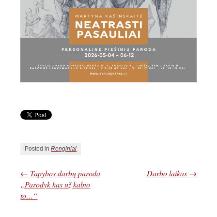
Posted in
Renginiai
←
Tapybos darbų paroda
Darbo laikas
→
„Parodyk kas už kalno
to…“