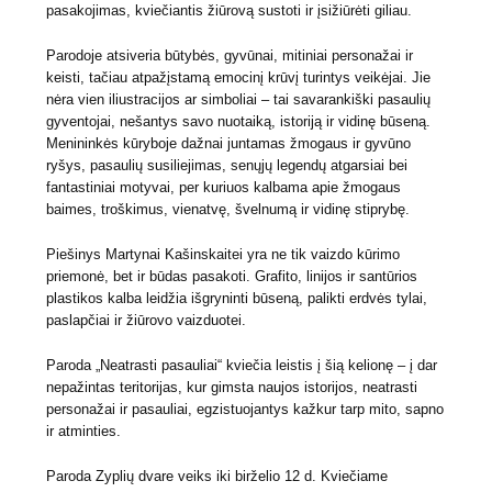
pasakojimas, kviečiantis žiūrovą sustoti ir įsižiūrėti giliau.
Parodoje atsiveria būtybės, gyvūnai, mitiniai personažai ir
keisti, tačiau atpažįstamą emocinį krūvį turintys veikėjai. Jie
nėra vien iliustracijos ar simboliai – tai savarankiški pasaulių
gyventojai, nešantys savo nuotaiką, istoriją ir vidinę būseną.
Menininkės kūryboje dažnai juntamas žmogaus ir gyvūno
ryšys, pasaulių susiliejimas, senųjų legendų atgarsiai bei
fantastiniai motyvai, per kuriuos kalbama apie žmogaus
baimes, troškimus, vienatvę, švelnumą ir vidinę stiprybę.
Piešinys Martynai Kašinskaitei yra ne tik vaizdo kūrimo
priemonė, bet ir būdas pasakoti. Grafito, linijos ir santūrios
plastikos kalba leidžia išgryninti būseną, palikti erdvės tylai,
paslapčiai ir žiūrovo vaizduotei.
Paroda „Neatrasti pasauliai“ kviečia leistis į šią kelionę – į dar
nepažintas teritorijas, kur gimsta naujos istorijos, neatrasti
personažai ir pasauliai, egzistuojantys kažkur tarp mito, sapno
ir atminties.
Paroda Zyplių dvare veiks iki birželio 12 d. Kviečiame