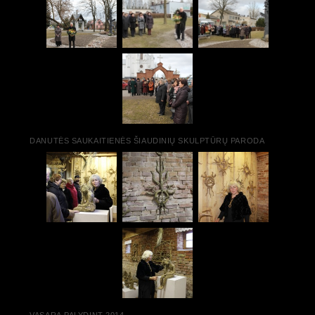
DANUTĖS SAUKAITIENĖS ŠIAUDINIŲ SKULPTŪRŲ PARODA
VASARĄ PALYDINT 2014