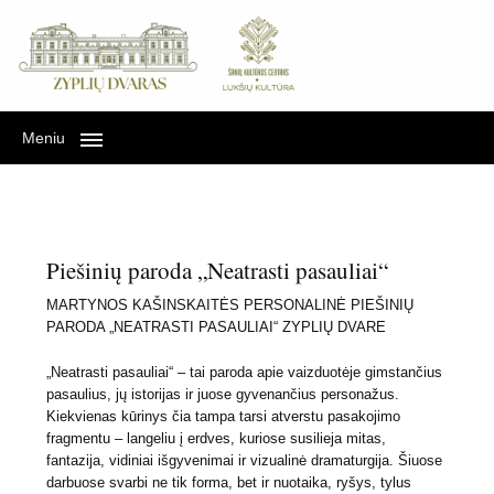
Lukšių kultūra Zyplių
LUKŠIŲ KULTŪRA ZYPLIŲ DVARE
dvare
Meniu
Piešinių paroda „Neatrasti pasauliai“
MARTYNOS KAŠINSKAITĖS PERSONALINĖ PIEŠINIŲ
PARODA „NEATRASTI PASAULIAI“ ZYPLIŲ DVARE
„Neatrasti pasauliai“ – tai paroda apie vaizduotėje gimstančius
pasaulius, jų istorijas ir juose gyvenančius personažus.
Kiekvienas kūrinys čia tampa tarsi atverstu pasakojimo
fragmentu – langeliu į erdves, kuriose susilieja mitas,
fantazija, vidiniai išgyvenimai ir vizualinė dramaturgija. Šiuose
darbuose svarbi ne tik forma, bet ir nuotaika, ryšys, tylus