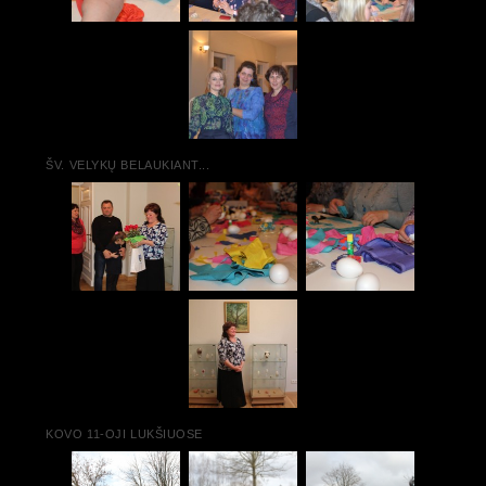
ŠV. VELYKŲ BELAUKIANT...
KOVO 11-OJI LUKŠIUOSE