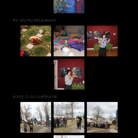
ŠV. VELYKŲ BELAUKIANT...
KOVO 11-OJI LUKŠIUOSE