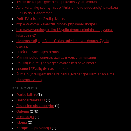
15min.lt//Naujam gyvenimui prikeltas Zyplių dvaras
Apie keramikų šventę-mugę "Pirksiu molio puodynėlę" pasakoja
LRT laida "Panorama"
Delfi TV pristato: Zyplių dvaras
http://www.dvylikakedziu.lt/index.php/dvar-istorijos/88
http://www.verslaspolitika.lt/zypliu-dvaro-seimininkas-gyvena-
luksiuose-2/
Lietuvos radijo įrašas – Ciklas apie Lietuvos dvarus: Zyplių
dvaras.
Lukšiai – Suvalkijos perlas
Marijampolės regionas atviras ir verslui, ir turizmui
Politikų ir kūrėjų pamėgtas dvaras keri savo istorija
sesupe.lt//Zyplių dvaras ir parkas
Žurnalo „Intelligent life“ straipsnis „Prabangos iliuzija“ apie tris
Lietuvos dvarus
KATEGORIJOS
Darbo laikas
(1)
Darbo užmokestis
(1)
Finansinė atskaitomybė
(1)
Galerija
(278)
Informacija
(1)
Istorija
(2)
Korupcijos prevencija
(1)