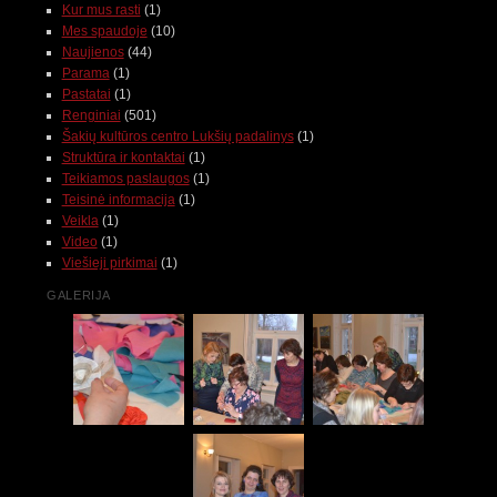
Kur mus rasti
(1)
Mes spaudoje
(10)
Naujienos
(44)
Parama
(1)
Pastatai
(1)
Renginiai
(501)
Šakių kultūros centro Lukšių padalinys
(1)
Struktūra ir kontaktai
(1)
Teikiamos paslaugos
(1)
Teisinė informacija
(1)
Veikla
(1)
Video
(1)
Viešieji pirkimai
(1)
GALERIJA