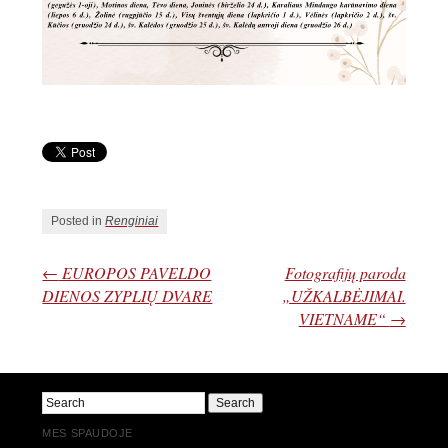
Posted in
Renginiai
←
EUROPOS PAVELDO
Fotografijų paroda
DIENOS ZYPLIŲ DVARE
„UŽKALBĖJIMAI.
VIETNAME“
→
MES SPAUDOJE