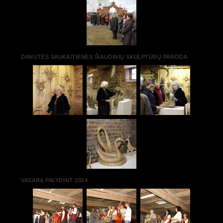
DANUTĖS SAUKAITIENĖS ŠIAUDINIŲ SKULPTŪRŲ PARODA
VASARĄ PALYDINT 2014