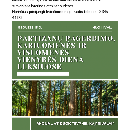
laisvę atminimą konkrečiais veiksmais – aplankant ir
sutvarkant istorines atminties vietas.
Norinčius prisijungti kviečiame registruotis telefonu 0 345
44123.