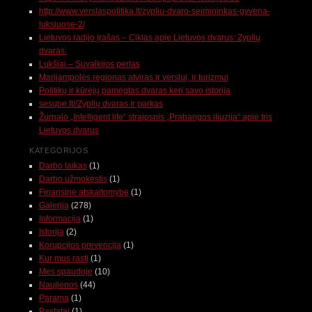
http://www.verslaspolitika.lt/zypliu-dvaro-seimininkas-gyvena-
luksiuose-2/
Lietuvos radijo įrašas – Ciklas apie Lietuvos dvarus: Zyplių
dvaras.
Lukšiai – Suvalkijos perlas
Marijampolės regionas atviras ir verslui, ir turizmui
Politikų ir kūrėjų pamėgtas dvaras keri savo istorija
sesupe.lt//Zyplių dvaras ir parkas
Žurnalo „Intelligent life“ straipsnis „Prabangos iliuzija“ apie tris
Lietuvos dvarus
KATEGORIJOS
Darbo laikas
(1)
Darbo užmokestis
(1)
Finansinė atskaitomybė
(1)
Galerija
(278)
Informacija
(1)
Istorija
(2)
Korupcijos prevencija
(1)
Kur mus rasti
(1)
Mes spaudoje
(10)
Naujienos
(44)
Parama
(1)
Pastatai
(1)