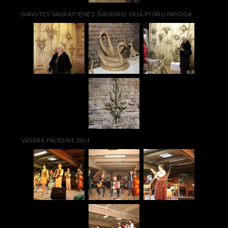
DANUTĖS SAUKAITIENĖS ŠIAUDINIŲ SKULPTŪRŲ PARODA
VASARĄ PALYDINT 2014