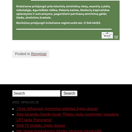
Posted in
Renginiai
MES SPAUDOJE
15min.lt//Naujam gyvenimui prikeltas Zyplių dvaras
Apie keramikų šventę-mugę "Pirksiu molio puodynėlę" pasakoja
LRT laida "Panorama"
Delfi TV pristato: Zyplių dvaras
http://www.dvylikakedziu.lt/index.php/dvar-istorijos/88