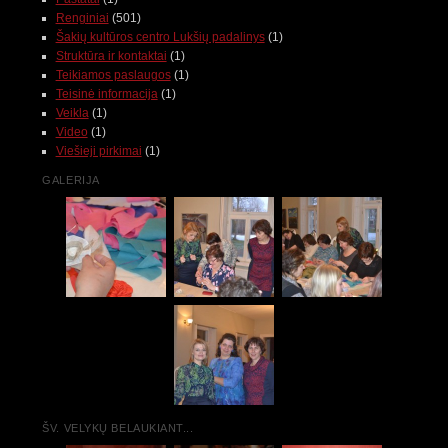
Renginiai
(501)
Šakių kultūros centro Lukšių padalinys
(1)
Struktūra ir kontaktai
(1)
Teikiamos paslaugos
(1)
Teisinė informacija
(1)
Veikla
(1)
Video
(1)
Viešieji pirkimai
(1)
GALERIJA
ŠV. VELYKŲ BELAUKIANT...