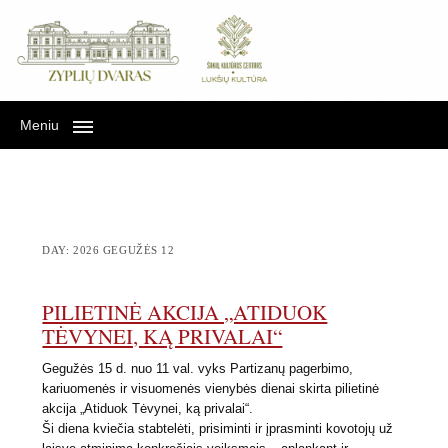
Lukšių kultūra Zyplių
LUKŠIŲ KULTŪRA ZYPLIŲ DVARE
dvare
Meniu
DAY:
2026 GEGUŽĖS 12
PILIETINĖ AKCIJA „ATIDUOK
TĖVYNEI, KĄ PRIVALAI“
Gegužės 15 d. nuo 11 val. vyks Partizanų pagerbimo,
kariuomenės ir visuomenės vienybės dienai skirta pilietinė
akcija „Atiduok Tėvynei, ką privalai“.
Ši diena kviečia stabtelėti, prisiminti ir įprasminti kovotojų už